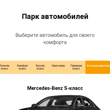
Парк автомобилей
Выберите автомобиль для своего
комфорта
Эконом
Комфорт
Бизнес
Кроссовер
Премиум
Спецпредложен
класс
класс
класс
класс
Mercedes-Benz S-класс