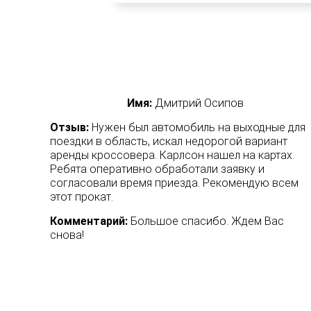
Имя:
Дмитрий Осипов
Отзыв:
Нужен был автомобиль на выходные для
аться
поездки в область, искал недорогой вариант
у был
аренды кроссовера. Карлсон нашел на картах.
Ребята оперативно обработали заявку и
тности
согласовали время приезда. Рекомендую всем
амотно
этот прокат.
ляемой
Комментарий:
Большое спасибо. Ждем Вас
акже не
снова!
елу. В
ании
нес-
иссан
о