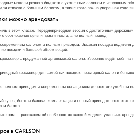
водные модели разного бюджета с ухоженным салоном и исправным обо
 для отпуска с большим багажом, а также когда важна уверенная езда з
ики можно арендовать
ль в этом классе. Переднеприводная версия с достаточным дорожным 
его соотношение цены и практичности, а не полный привод.
современным салоном и полным приводом. Высокая посадка водителя да
ние поездки и большой объём вещей.
россовер с продуманной эргономикой салона. Уверенно ведёт себя на т
иводный кроссовер для семейных поездок: просторный салон и большой
с полным приводом и современным оснащением делают его удобным выб
й кузов, богатая базовая комплектация и полный привод делают этот 
вом багажа.
оните нам — расскажем об особенностях каждой модели, условиях аренды
еров в CARLSON