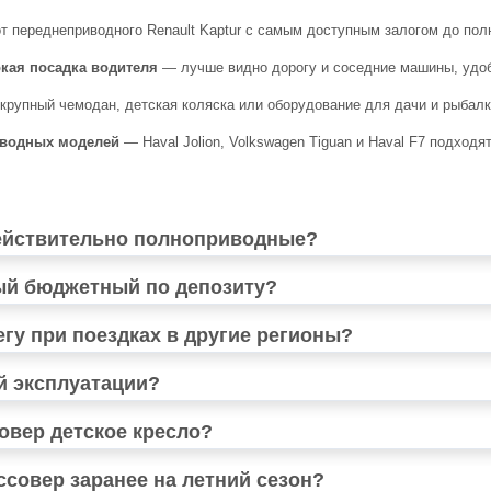
 переднеприводного Renault Kaptur с самым доступным залогом до полн
кая посадка водителя
— лучше видно дорогу и соседние машины, удоб
рупный чемодан, детская коляска или оборудование для дачи и рыбал
иводных моделей
— Haval Jolion, Volkswagen Tiguan и Haval F7 подход
действительно полноприводные?
мый бюджетный по депозиту?
егу при поездках в другие регионы?
й эксплуатации?
овер детское кресло?
совер заранее на летний сезон?