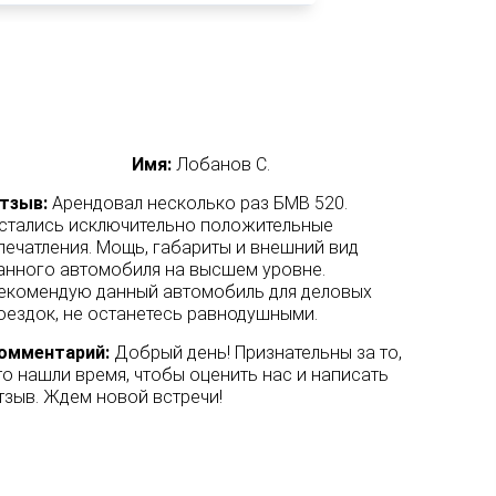
Имя:
Лобанов С.
тзыв:
Арендовал несколько раз БМВ 520.
Отзыв
стались исключительно положительные
прокат 
печатления. Мощь, габариты и внешний вид
родств
анного автомобиля на высшем уровне.
потому
екомендую данный автомобиль для деловых
Порадо
оездок, не останетесь равнодушными.
в салон
исправ
омментарий:
Добрый день! Признательны за то,
рекоме
то нашли время, чтобы оценить нас и написать
тзыв. Ждем новой встречи!
Комме
что вы
предос