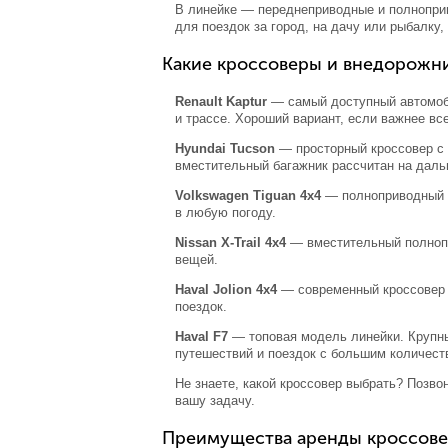
В линейке — переднеприводные и полнопри
для поездок за город, на дачу или рыбалку,
Какие кроссоверы и внедорожн
Renault Kaptur
— самый доступный автомоби
и трассе. Хороший вариант, если важнее вс
Hyundai Tucson
— просторный кроссовер с 
вместительный багажник рассчитан на даль
Volkswagen Tiguan 4x4
— полноприводный к
в любую погоду.
Nissan X-Trail 4x4
— вместительный полнопр
вещей.
Haval Jolion 4x4
— современный кроссовер 
поездок.
Haval F7
— топовая модель линейки. Крупны
путешествий и поездок с большим количест
Не знаете, какой кроссовер выбрать? Позв
вашу задачу.
Преимущества аренды кроссов