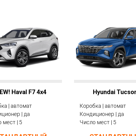
EW! Haval F7 4x4
Hyundai Tucso
ка | автомат
Коробка | автомат
ционер | да
Кондиционер | да
 мест | 5
Число мест | 5