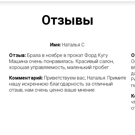
Отзывы
Имя:
Наталья С.
Отзыв:
Брала в ноябре в прокат Форд Кугу.
О
Машина очень понравилась. Красивый салон,
О
хорошая управляемость, маленький пробег.
в
д
Комментарий:
Приветствуем вас, Наталья. Примите
Р
нашу искреннюю благодарность за отличный
п
отзыв, нам очень ценно ваше мнение.
К
ч
о